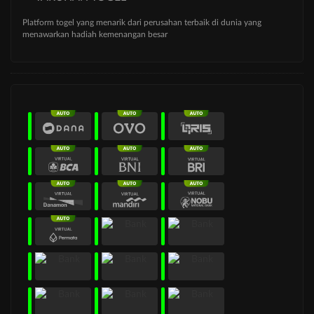
Platform togel yang menarik dari perusahan terbaik di dunia yang
menawarkan hadiah kemenangan besar