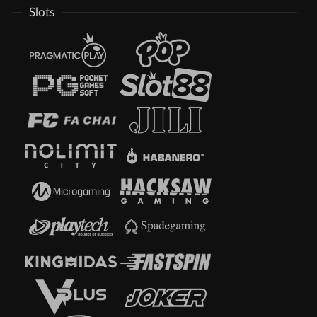
Slots