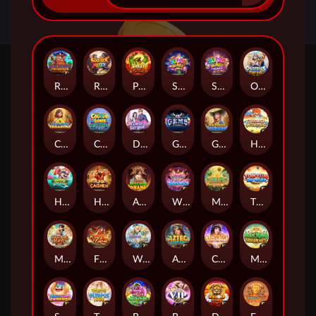
REDBEARD TREASURE
Rooster Blitz
Pedas Gila
Sugar Blast
Sugar Blast Frenzy
Olympus Fortune
Cleopatra's Treasure
Colour Game Mega Bonus
Dear Senpai
Gems of Valhalla
Gold Rush Bonanza
HEAVENLY FEAST WITH WUKONG
Hippo Splash
Hunk Cai Shen
Aztec Rush Bonanza
WILD WITCH SUGAR BONANZA
MAYA TEMPLE OF FORTUNE
TOMYUM BONANZA
Mahjong Beauty
Flame of Fortune
Wonder Ace
Aztec Fortune
Cleopatra's Fortune Ways
Mahjong Dragon Ways