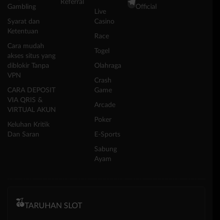
Referral
Gambling
Official
Live
Syarat dan
Casino
Ketentuan
Race
Cara mudah
Togel
akses situs yang
diblokir Tanpa
Olahraga
VPN
Crash
CARA DEPOSIT
Game
VIA QRIS &
Arcade
VIRTUAL AKUN
Poker
Keluhan Kritik
Dan Saran
E-Sports
Sabung
Ayam
TARUHAN SLOT