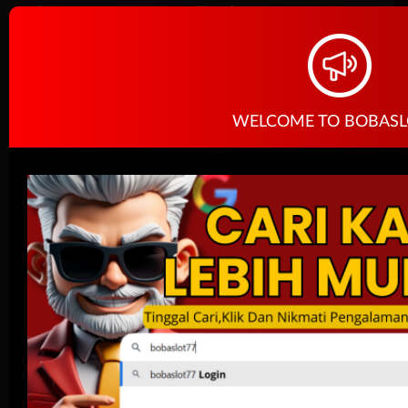
Race
Togel
Olahraga
WELCOME TO BOBASL
Crash Game