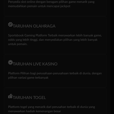
Penyedia slot online dengan beragam pilihan game menarik yang
memudahkan pemain untuk mencapai jackpot
TARUHAN OLAHRAGA
Sportsbook Gaming Platform Terbaik menawarkan lebih banyak game,
odds yang lebih tinggi, dan menyediakan pilihan yang lebih banyak
untuk pemain.
TARUHAN LIVE KASINO
Platform Pilihan bagi perusahaan-perusahaan terbaik di dunia, dengan
pilihan variasi game terbanyak
TARUHAN TOGEL
Platform togel yang menarik dari perusahan terbaik di dunia yang
menawarkan hadiah kemenangan besar