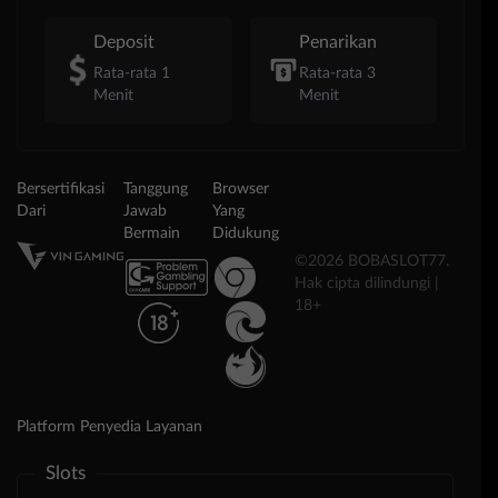
Deposit
Penarikan
Rata-rata 1
Rata-rata 3
Menit
Menit
Bersertifikasi
Tanggung
Browser
Dari
Jawab
Yang
Bermain
Didukung
©2026 BOBASLOT77.
Hak cipta dilindungi |
18+
Platform Penyedia Layanan
Slots