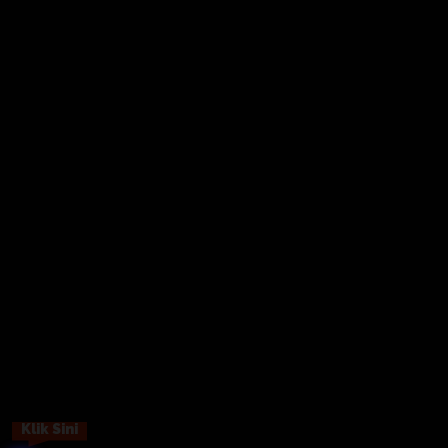
Klik Sini